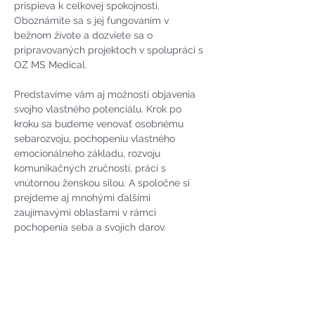
prispieva k celkovej spokojnosti. 
Oboznámite sa s jej fungovaním v 
bežnom živote a dozviete sa o 
pripravovaných projektoch v spolupráci s 
OZ MS Medical.
Predstavíme vám aj možnosti objavenia 
svojho vlastného potenciálu. Krok po 
kroku sa budeme venovať osobnému 
sebarozvoju, pochopeniu vlastného 
emocionálneho základu, rozvoju 
komunikačných zručností, práci s 
vnútornou ženskou silou. A spoločne si 
prejdeme aj mnohými ďalšími 
zaujímavými oblasťami v rámci 
pochopenia seba a svojich darov.
Tešíme sa na chvíle strávené s Vami
Sprevádzajú: Zuzka Kulichová a Evka 
Hírešová