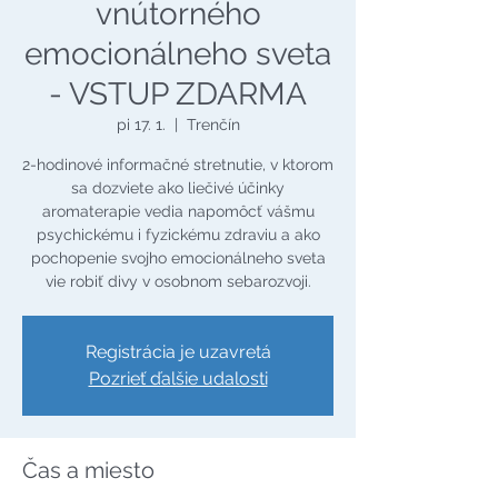
vnútorného
emocionálneho sveta
- VSTUP ZDARMA
pi 17. 1.
  |  
Trenčín
2-hodinové informačné stretnutie, v ktorom
sa dozviete ako liečivé účinky
aromaterapie vedia napomôcť vášmu
psychickému i fyzickému zdraviu a ako
pochopenie svojho emocionálneho sveta
vie robiť divy v osobnom sebarozvoji.
Registrácia je uzavretá
Pozrieť ďalšie udalosti
Čas a miesto