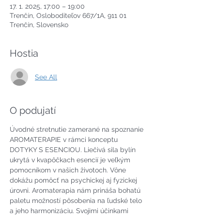
17. 1. 2025, 17:00 – 19:00
Trenčín, Osloboditeľov 667/1A, 911 01
Trenčín, Slovensko
Hostia
See All
O podujatí
Úvodné stretnutie zamerané na spoznanie 
AROMATERAPIE v rámci konceptu 
DOTYKY S ESENCIOU. Liečivá sila bylín 
ukrytá v kvapôčkach esencií je veľkým 
pomocníkom v našich životoch. Vône 
dokážu pomôcť na psychickej aj fyzickej 
úrovni. Aromaterapia nám prináša bohatú 
paletu možností pôsobenia na ľudské telo 
a jeho harmonizáciu. Svojimi účinkami 