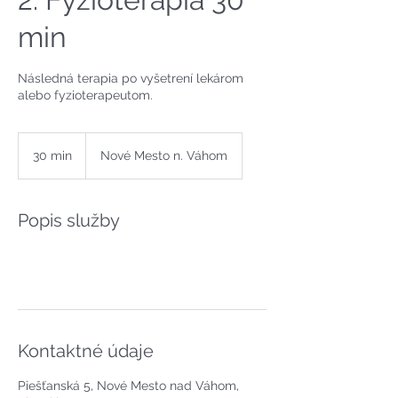
min
Následná terapia po vyšetrení lekárom
alebo fyzioterapeutom.
30 min
3
Nové Mesto n. Váhom
0
m
i
Popis služby
n
Kontaktné údaje
Piešťanská 5, Nové Mesto nad Váhom,