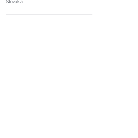
Slovakia
PACIENTI
NÁŠ TÍM
SLUŽBY
CENNÍK
KURZY
KONTAKT