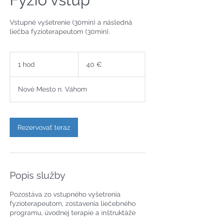
Vstupné vyšetrenie (30min) a následná
liečba fyzioterapeutom (30min).
40
eur
1 hod
1
40 €
h
o
Nové Mesto n. Váhom
Rezervovať teraz
Popis služby
Pozostáva zo vstupného vyšetrenia
fyzioterapeutom, zostavenia liečebného
programu, úvodnej terapie a inštruktáže