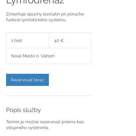
Zmierňuje opuchy končatín pri poruche
funkcie lymfatického systému.
40
eur
1 hod
1
40 €
h
o
Nové Mesto n. Váhom
Rezervovať teraz
Popis služby
Termín je možné rezervovať priamo bez
vstupného vyšetrenia.