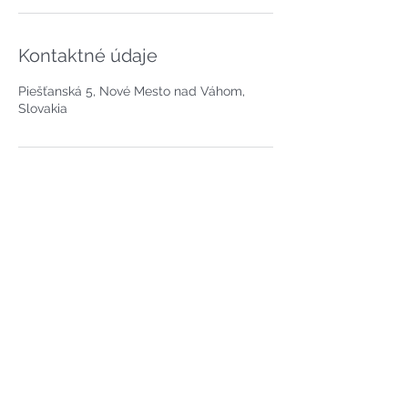
Kontaktné údaje
Piešťanská 5, Nové Mesto nad Váhom,
Slovakia
PACIENTI
NÁŠ TÍM
SLUŽBY
CENNÍK
KURZY