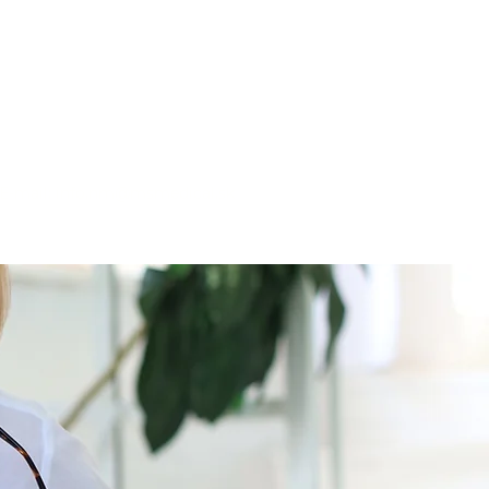
rzy
Objednať sa
Nové Mesto nad Váhom
Piešťanská 5
Tel. :
+421 911 901 200
E-mail: info.nm@msmedical.sk