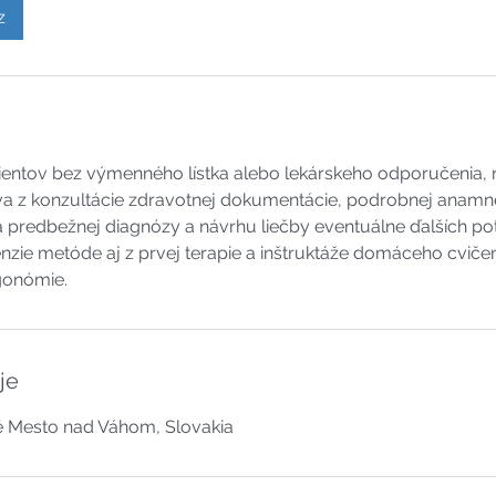
z
ientov bez výmenného lístka alebo lekárskeho odporučenia, n
va z konzultácie zdravotnej dokumentácie, podrobnej anamné
ia predbežnej diagnózy a návrhu liečby eventuálne ďalších p
enzie metóde aj z prvej terapie a inštruktáže domáceho cvič
gonómie.
je
é Mesto nad Váhom, Slovakia