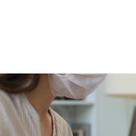
Úvod
O nás
Trenčín
Osloboditeľov 667/1A
Tel. : +421 911 106 115
E-mail: info@msmedical.sk