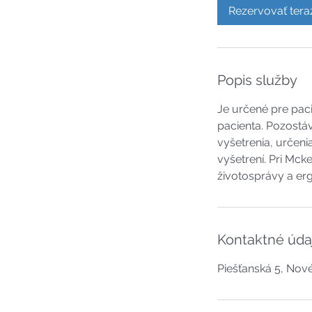
Rezervovať tera
Popis služby
Je určené pre pac
pacienta. Pozostá
vyšetrenia, určen
vyšetrení. Pri Mck
životosprávy a er
Kontaktné úda
Piešťanská 5, Nov