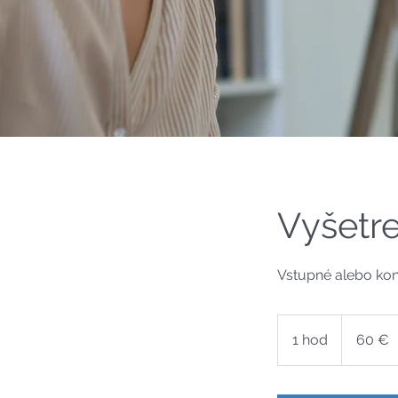
Vyšetre
Vstupné alebo kon
60
eur
1 hod
1
60 €
h
o