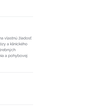
a vlastnú žiadosť
zy a klinického
otrebných
enia a pohybovej