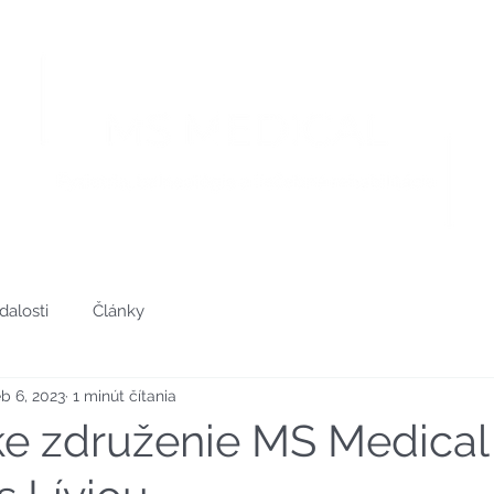
OZ
Naše služby
Wellness
Ku
dalosti
Články
b 6, 2023
1 minút čítania
e združenie MS Medical