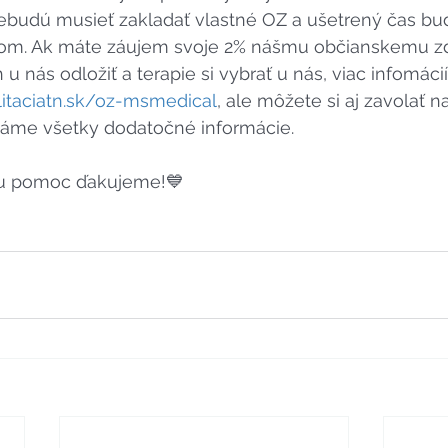
 nebudú musieť zakladať vlastné OZ a ušetrený čas b
ťom. Ak máte záujem svoje 2% nášmu občianskemu zd
 u nás odložiť a terapie si vybrať u nás, viac infomáci
litaciatn.sk/oz-msmedical
, ale môžete si aj zavolať n
áme všetky dodatočné informácie. 
u pomoc ďakujeme!💙 