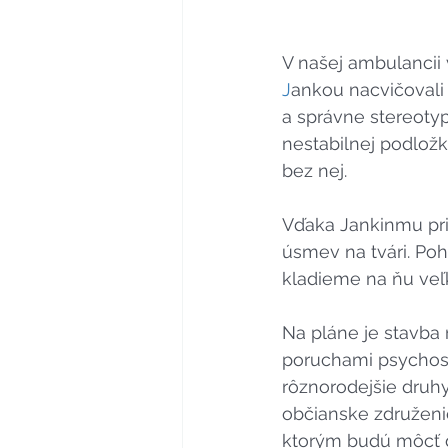
V našej ambulancii 
J
ankou nacvičovali
a správne stereotyp
nestabilnej podložke
bez nej.
Vďaka Jankinmu pri
úsmev na tvári. Po
kladieme na ňu veľ
Na pláne je stavba 
poruchami psychoso
rôznorodejšie druhy 
občianske združeni
ktorým budú môcť det