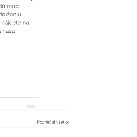
udú môcť 
ruženiu 
í nájdete na 
a našu 
Pozrieť si všetky