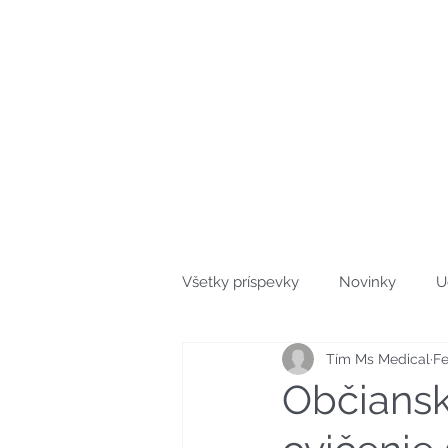
Úvod
O nás
Trenčín
Osloboditeľov 667/1A
Tel. : +421 911 106 115
E-mail: info@msmedical.sk
Všetky príspevky
Novinky
U
Tím Ms Medical
Fe
Občiansk