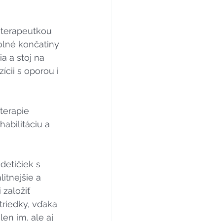
ioterapeutkou
olné končatiny 
 a stoj na 
ícii s oporou i 
terapie 
abilitáciu a 
detičiek s 
tnejšie a 
založiť 
riedky, vďaka 
en im, ale aj 