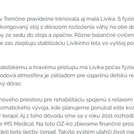
v Trenčíne pravidelne trénovala aj malá Livika. S fyz
 korigovaný stoj s dôrazom rozloženia váhy na obe d
y zo sedu do stoja a opačne. Rôzne balančné cvičenia
 zas zlepšujú stabilizáciu Livikinho tela vo vyššej poz
ateľskému a hravému prístupu má Livika počas fyzio
hodová atmosféra je základom pre úspešnú detskú reh
ký dôraz.
nového priestoru pre rehabilitáciu spojenú s relaxom 
matického vývoja, kde plánujeme ponúkať ešte kvali
terapií. Aj z toho dôvodu sme sa v roku 2021 rozhodli 
e MS Medical. Na toto OZ-ko zbierame finančné prost
i tieto liečby čerpať. Takýto systém uľahčí život niel